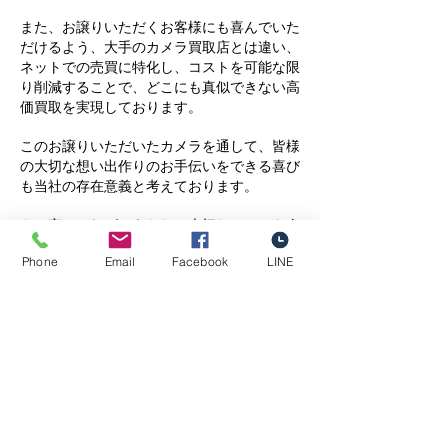
また、お譲りいただくお客様にも喜んでいた
だけるよう、大手のカメラ買取店とは違い、
ネットでの売買に特化し、コストを可能な限
り削減することで、どこにも真似できない高
価買取を実現しております。
このお譲りいただいたカメラを通して、皆様
の大切な想い出作りのお手伝いをできる喜び
も当社の存在意義と考えております。
​もし宜しければ、あなたの大切なカメラを次
の必要な方のために当社にお譲りいただけま
Phone
Email
Facebook
LINE
せんでしょうか。
カメラ買取
専門店